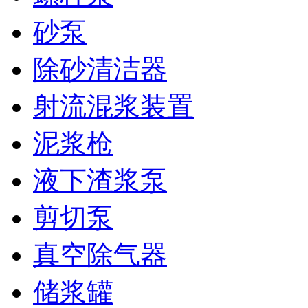
砂泵
除砂清洁器
射流混浆装置
泥浆枪
液下渣浆泵
剪切泵
真空除气器
储浆罐