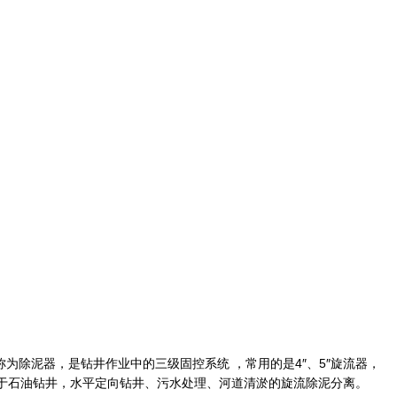
称为
除泥器
，是钻井作业中的三级固控系统 ，常用的是4″、5″旋流器，
于石油钻井，水平定向钻井、污水处理、河道清淤的旋流除泥分离。