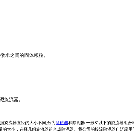
4微米之间的固体颗粒。
除泥旋流器。
根据旋流器直径的大小不同,分为
除砂器
和
除泥器
.一般8″以下的旋流器组合
理量的大小，选择几组旋流器组合成
除泥器
。我公司的
旋流除泥器
广泛应用