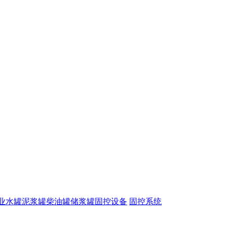
业水罐
泥浆罐
柴油罐
储浆罐
固控设备
固控系统