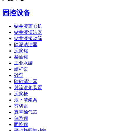
固控设备
钻井液离心机
钻井液清洁器
钻井液振动筛
除泥清洁器
泥浆罐
柴油罐
工业水罐
螺杆泵
砂泵
除砂清洁器
射流混浆装置
泥浆枪
液下渣浆泵
剪切泵
真空除气器
储浆罐
固控罐
平动椭圆振动筛