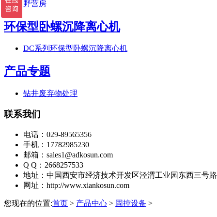
野营房
环保型卧螺沉降离心机
DC系列环保型卧螺沉降离心机
产品专题
钻井废弃物处理
联系我们
电话：029-89565356
手机：17782985230
邮箱：sales1@adkosun.com
Q Q：2668257533
地址：中国西安市经济技术开发区泾渭工业园东西三号路
网址：http://www.xiankosun.com
您现在的位置:
首页
>
产品中心
>
固控设备
>