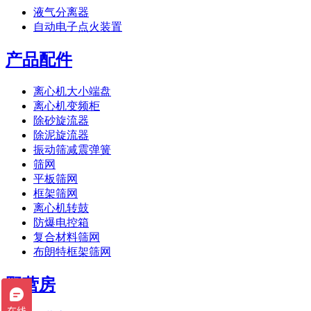
液气分离器
自动电子点火装置
产品配件
离心机大小端盘
离心机变频柜
除砂旋流器
除泥旋流器
振动筛减震弹簧
筛网
平板筛网
框架筛网
离心机转鼓
防爆电控箱
复合材料筛网
布朗特框架筛网
野营房