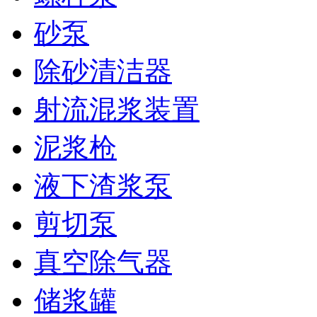
砂泵
除砂清洁器
射流混浆装置
泥浆枪
液下渣浆泵
剪切泵
真空除气器
储浆罐