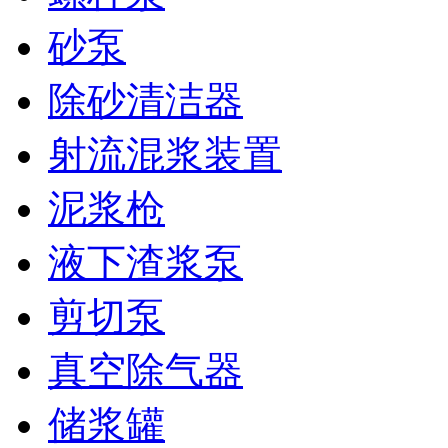
砂泵
除砂清洁器
射流混浆装置
泥浆枪
液下渣浆泵
剪切泵
真空除气器
储浆罐