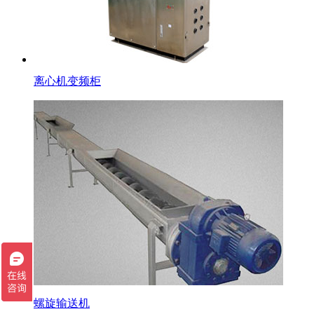
离心机变频柜
螺旋输送机