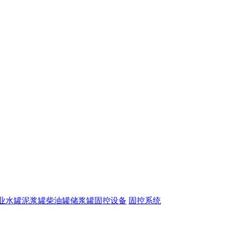
业水罐
泥浆罐
柴油罐
储浆罐
固控设备
固控系统