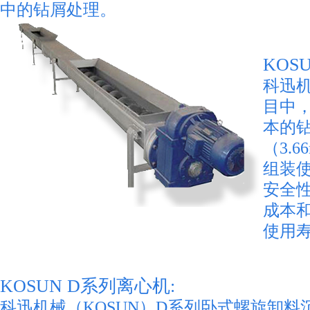
中的钻屑处理。
KOS
科迅机
目中
本的
（3.
组装
安全
成本
使用
KOSUN D系列离心机:
科迅机械（KOSUN）D系列卧式螺旋卸料